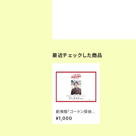
最近チェックした商品
劇場版「ゴードン探偵事
務所エピソード2 NOW
¥1,000
ON AIR」PR大使・日菜
B2ポスター