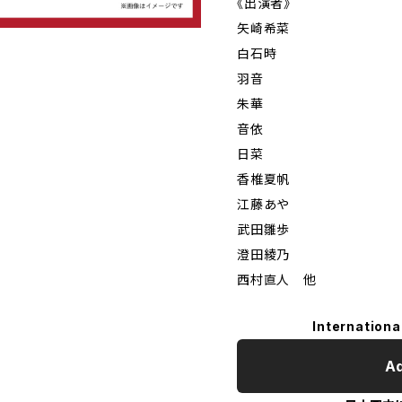
《出演者》
矢崎希菜
白石時
羽音
朱華
音依
日菜
香椎夏帆
江藤あや
武田雛歩
澄田綾乃
西村直人 他
Internationa
Ad