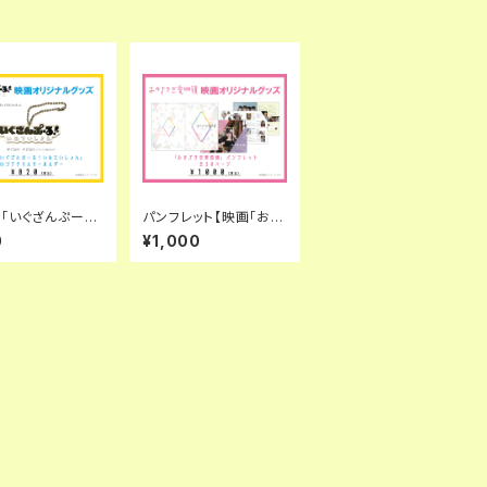
「いぐざんぷー
パンフレット【映画「おか
みていしょん」アク
ざき恋愛四鏡」】
0
¥1,000
ーホルダー