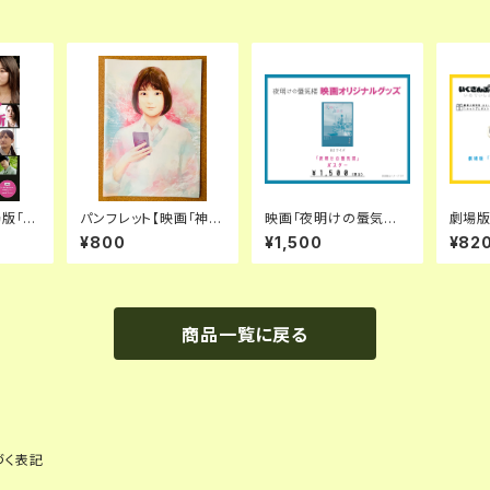
場版「ゴ
パンフレット【映画「神の
映画「夜明けの蜃気楼」
劇場版
 はじ
発明。悪魔の発明。」】
B2ポスター
る！い
¥800
¥1,500
¥82
】
リルキ
商品一覧に戻る
づく表記