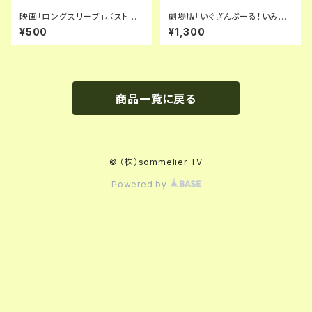
映画「ロングスリーブ」ポストカ
劇場版「いぐざんぷーる！いみて
ード
いしょん」アクリルキーホルダー・
¥500
¥1,300
ステッカーセット
商品一覧に戻る
© （株）sommelier TV
Powered by