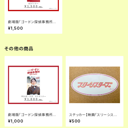
劇場版「ゴードン探偵事務所エ
ピソード2 NOW ON AIR」B2ポ
¥1,500
スター
その他の商品
劇場版「ゴードン探偵事務所エ
ステッカー【映画「スリーシスタ
ピソード2 NOW ON AIR」PR大
ーズ」】
¥1,000
¥500
使・日菜B2ポスター