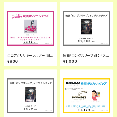
ロゴアクリルキーホルダー【劇場
映画「ロングスリーブ」B2ポスタ
版「ゴードン探偵事務所 はじま
ー
¥800
¥1,000
りのシュガー」】