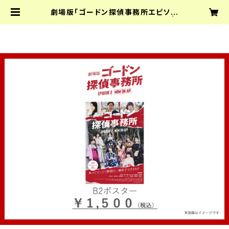
劇場版「ゴードン探偵事務所エピソー
ド2 NOW ON AIR」B2ポスター |
（株）sommelier TV