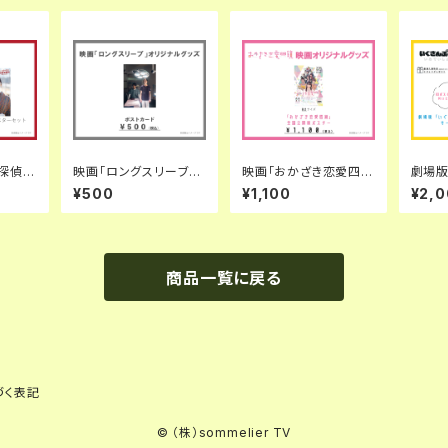
探偵事
映画「ロングスリーブ」
映画「おかざき恋愛四
劇場版
 NOW
ポストカード
鏡」B2ポスター
る！い
¥500
¥1,100
¥2,
ーセット
ター・
商品一覧に戻る
づく表記
© （株）sommelier TV