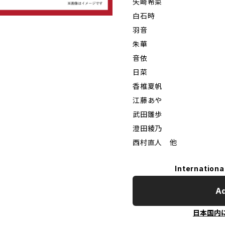
矢崎希菜
白石時
羽音
朱華
音依
日菜
香椎夏帆
江藤あや
武田雛歩
澄田綾乃
西村直人 他
Internationa
Ad
日本国内