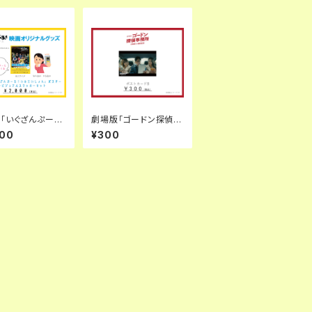
「いぐざんぷー
劇場版「ゴードン探偵事
みていしょん」ポス
務所エピソード2 NOW
000
¥300
ステッカーセット
ON AIR」ポストカードB